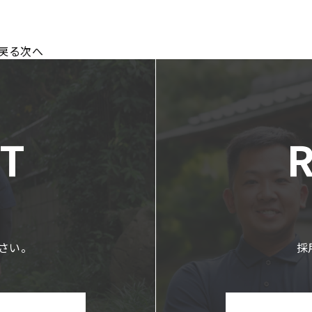
戻る
次へ
T
さい。
採