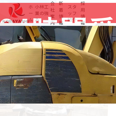
会
新
採
ホ
小林工
スタ
社
着
用
ー
業の強
ッフ
案
情
情
ム
み
紹介
内
報
報